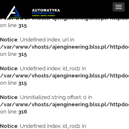
Tog
Notice
: Undefined index: tytul in
navi
/var/www/vhosts/ajengineering.blss.pl/httpd
on line
315
Notice
: Undefined index: url in
/var/www/vhosts/ajengineering.blss.pl/httpd
on line
315
Notice
: Undefined index: id_rodz in
/var/www/vhosts/ajengineering.blss.pl/httpd
on line
315
Notice
: Uninitialized string offset: 0 in
/var/www/vhosts/ajengineering.blss.pl/httpd
on line
316
Notice
: Undefined index: id_rodz in