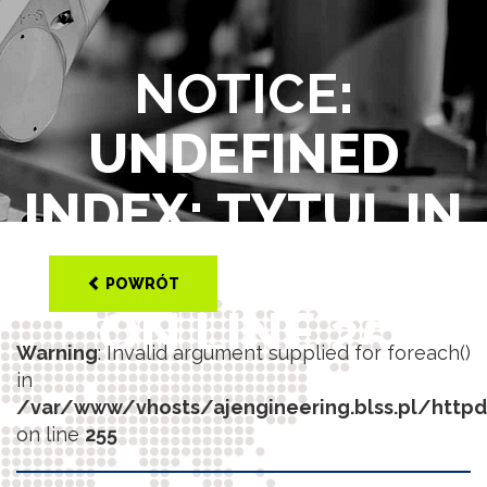
NOTICE
:
UNDEFINED
INDEX: TYTUL IN
/VAR/WWW/VHOS
POWRÓT
ON LINE
25
Warning
: Invalid argument supplied for foreach()
in
/var/www/vhosts/ajengineering.blss.pl/http
on line
255