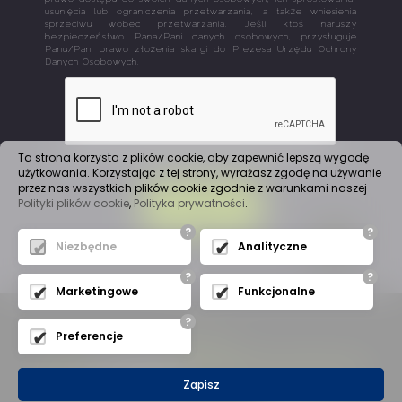
usunięcia lub ograniczenia przetwarzania, a także wniesienia
sprzeciwu wobec przetwarzania. Jeśli ktoś naruszy
bezpieczeństwo Pana/Pani danych osobowych, przysługuje
Panu/Pani prawo złożenia skargi do Prezesa Urzędu Ochrony
Danych Osobowych.
Ta strona korzysta z plików cookie, aby zapewnić lepszą wygodę
użytkowania. Korzystając z tej strony, wyrażasz zgodę na używanie
przez nas wszystkich plików cookie zgodnie z warunkami naszej
Polityki plików cookie
,
Polityka prywatności
.
WYŚLIJ
?
?
Niezbędne
Analityczne
?
?
Marketingowe
Funkcjonalne
?
Preferencje
Mapa witryny
(C) 2019
A
J
Automation
- Wszelkie Prawa Zastrzeżone
Zapisz