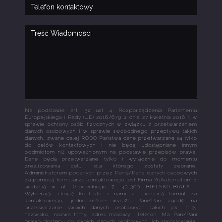
Na podstawie art. 32 ust 4 Rozporządzenia Parlamentu
Europejskiego i Rady (UE) 2016/679 z dnia 27 kwietnia 2016 r. w
sprawie ochrony osób fizycznych w związku z przetwarzaniem
danych osobowych i w sprawie swobodnego przepływu takich
danych, zwane dalej RODO Państwa dane przetwarzane są tylko
do celów kontaktowych i nie będą udostępniane innym
podmiotom niż upoważnionym na podstawie przepisów prawa.
Dane będą przetwarzane tylko i wyłącznie do momentu
zrealizowania celu, dla którego zostały zebrane.
Administratorem podanych przez Panią/Pana danych osobowych
za pomocą formularza kontaktowego jest Firma "AjAutomation" z
siedzibą w ul. Grodeckiego 7, 43-300 BIELSKO-BIAŁA .
Wybierając drogę kontaktu z nami za pomocą formularza
kontaktowego, jednocześnie wyraża Pani/Pan zgodę na
przetwarzanie swoich danych osobowych takich jak: imię,
nazwisko, nazwa firmy, adres mailowy i telefon. Ma Pan/Pani
prawo dostępu do swoich danych osobowych, ich sprostowania,