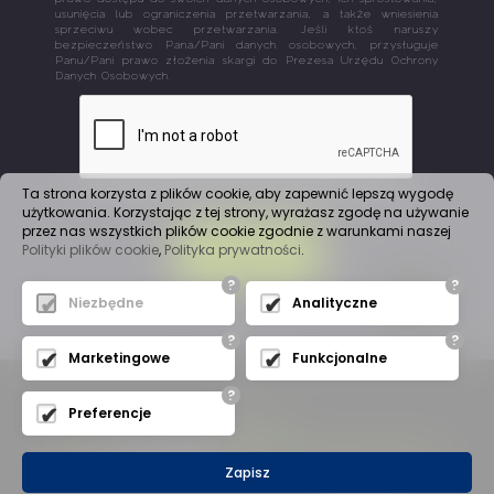
usunięcia lub ograniczenia przetwarzania, a także wniesienia
sprzeciwu wobec przetwarzania. Jeśli ktoś naruszy
bezpieczeństwo Pana/Pani danych osobowych, przysługuje
Panu/Pani prawo złożenia skargi do Prezesa Urzędu Ochrony
Danych Osobowych.
Ta strona korzysta z plików cookie, aby zapewnić lepszą wygodę
użytkowania. Korzystając z tej strony, wyrażasz zgodę na używanie
przez nas wszystkich plików cookie zgodnie z warunkami naszej
Polityki plików cookie
,
Polityka prywatności
.
WYŚLIJ
?
?
Niezbędne
Analityczne
?
?
Marketingowe
Funkcjonalne
?
Preferencje
Mapa witryny
(C) 2019
A
J
Automation
- Wszelkie Prawa Zastrzeżone
Zapisz