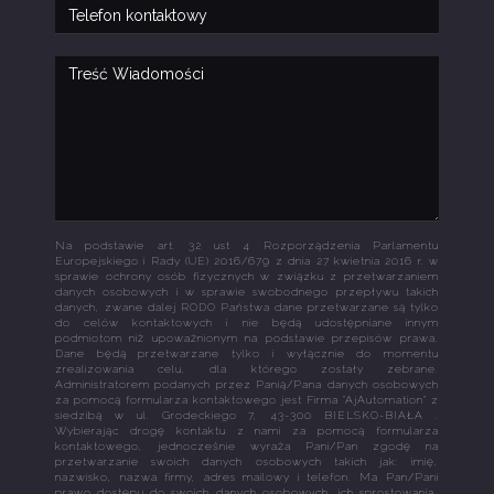
Na podstawie art. 32 ust 4 Rozporządzenia Parlamentu
Europejskiego i Rady (UE) 2016/679 z dnia 27 kwietnia 2016 r. w
sprawie ochrony osób fizycznych w związku z przetwarzaniem
danych osobowych i w sprawie swobodnego przepływu takich
danych, zwane dalej RODO Państwa dane przetwarzane są tylko
do celów kontaktowych i nie będą udostępniane innym
podmiotom niż upoważnionym na podstawie przepisów prawa.
Dane będą przetwarzane tylko i wyłącznie do momentu
zrealizowania celu, dla którego zostały zebrane.
Administratorem podanych przez Panią/Pana danych osobowych
za pomocą formularza kontaktowego jest Firma "AjAutomation" z
siedzibą w ul. Grodeckiego 7, 43-300 BIELSKO-BIAŁA .
Wybierając drogę kontaktu z nami za pomocą formularza
kontaktowego, jednocześnie wyraża Pani/Pan zgodę na
przetwarzanie swoich danych osobowych takich jak: imię,
nazwisko, nazwa firmy, adres mailowy i telefon. Ma Pan/Pani
prawo dostępu do swoich danych osobowych, ich sprostowania,