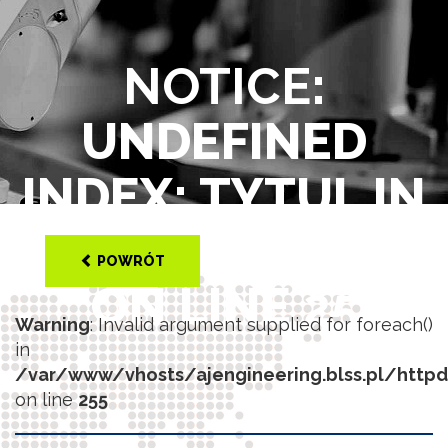
NOTICE
:
UNDEFINED
INDEX: TYTUL IN
/VAR/WWW/VHOS
POWRÓT
ON LINE
25
Warning
: Invalid argument supplied for foreach()
in
/var/www/vhosts/ajengineering.blss.pl/http
on line
255