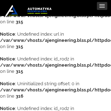
Tog
Notice
: Undefined index: tytul in
navi
/var/www/vhosts/ajengineering.blss.pl/httpd
on line
315
Notice
: Undefined index: url in
/var/www/vhosts/ajengineering.blss.pl/httpd
on line
315
Notice
: Undefined index: id_rodz in
/var/www/vhosts/ajengineering.blss.pl/httpd
on line
315
Notice
: Uninitialized string offset: 0 in
/var/www/vhosts/ajengineering.blss.pl/httpd
on line
316
Notice
: Undefined index: id_rodz in