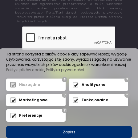
usunięcia lub ograniczenia przetwarzania, a także wniesienia
sprzeciwu wobec przetwarzania. Jeśli ktoś naruszy
bezpieczeństwo Pana/Pani danych osobowych, przysługuje
Panu/Pani prawo złożenia skargi do Prezesa Urzędu Ochrony
Danych Osobowych.
Ta strona korzysta z plików cookie, aby zapewnić lepszą wygodę
użytkowania. Korzystając z tej strony, wyrażasz zgodę na używanie
przez nas wszystkich plików cookie zgodnie z warunkami naszej
Polityki plików cookie
,
Polityka prywatności
.
WYŚLIJ
?
?
Niezbędne
Analityczne
?
?
Marketingowe
Funkcjonalne
?
Preferencje
Mapa witryny
(C) 2019
A
J
Automation
- Wszelkie Prawa Zastrzeżone
Zapisz