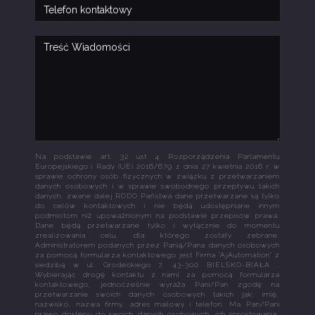
Na podstawie art. 32 ust 4 Rozporządzenia Parlamentu
Europejskiego i Rady (UE) 2016/679 z dnia 27 kwietnia 2016 r. w
sprawie ochrony osób fizycznych w związku z przetwarzaniem
danych osobowych i w sprawie swobodnego przepływu takich
danych, zwane dalej RODO Państwa dane przetwarzane są tylko
do celów kontaktowych i nie będą udostępniane innym
podmiotom niż upoważnionym na podstawie przepisów prawa.
Dane będą przetwarzane tylko i wyłącznie do momentu
zrealizowania celu, dla którego zostały zebrane.
Administratorem podanych przez Panią/Pana danych osobowych
za pomocą formularza kontaktowego jest Firma "AjAutomation" z
siedzibą w ul. Grodeckiego 7, 43-300 BIELSKO-BIAŁA .
Wybierając drogę kontaktu z nami za pomocą formularza
kontaktowego, jednocześnie wyraża Pani/Pan zgodę na
przetwarzanie swoich danych osobowych takich jak: imię,
nazwisko, nazwa firmy, adres mailowy i telefon. Ma Pan/Pani
prawo dostępu do swoich danych osobowych, ich sprostowania,