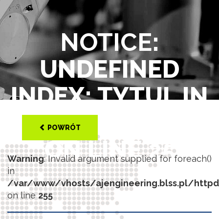
NOTICE
:
UNDEFINED
INDEX: TYTUL IN
/VAR/WWW/VHOS
POWRÓT
ON LINE
25
Warning
: Invalid argument supplied for foreach()
in
/var/www/vhosts/ajengineering.blss.pl/http
on line
255