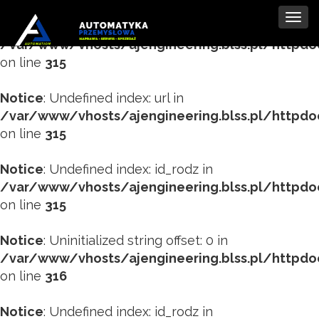
Tog
Notice
: Undefined index: tytul in
navi
/var/www/vhosts/ajengineering.blss.pl/httpd
on line
315
Notice
: Undefined index: url in
/var/www/vhosts/ajengineering.blss.pl/httpd
on line
315
Notice
: Undefined index: id_rodz in
/var/www/vhosts/ajengineering.blss.pl/httpd
on line
315
Notice
: Uninitialized string offset: 0 in
/var/www/vhosts/ajengineering.blss.pl/httpd
on line
316
Notice
: Undefined index: id_rodz in