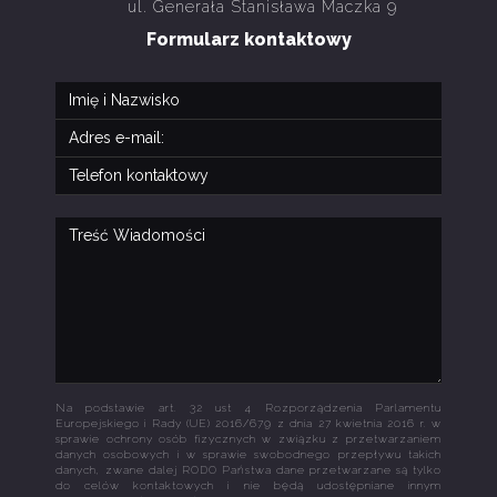
ul. Generała Stanisława Maczka 9
Formularz kontaktowy
Na podstawie art. 32 ust 4 Rozporządzenia Parlamentu
Europejskiego i Rady (UE) 2016/679 z dnia 27 kwietnia 2016 r. w
sprawie ochrony osób fizycznych w związku z przetwarzaniem
danych osobowych i w sprawie swobodnego przepływu takich
danych, zwane dalej RODO Państwa dane przetwarzane są tylko
do celów kontaktowych i nie będą udostępniane innym