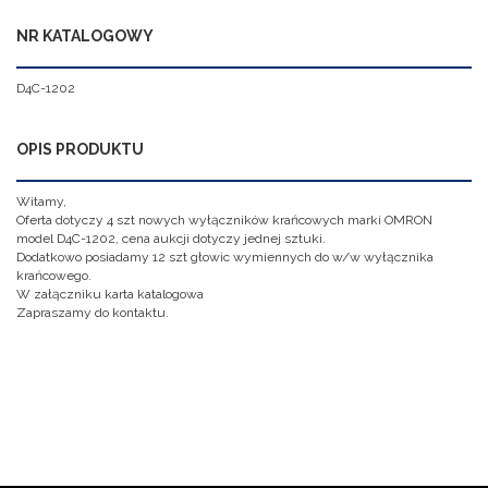
NR KATALOGOWY
D4C-1202
OPIS PRODUKTU
Witamy,
Oferta dotyczy 4 szt nowych wyłączników krańcowych marki OMRON
model D4C-1202, cena aukcji dotyczy jednej sztuki.
Dodatkowo posiadamy 12 szt głowic wymiennych do w/w wyłącznika
krańcowego.
W załączniku karta katalogowa
Zapraszamy do kontaktu.