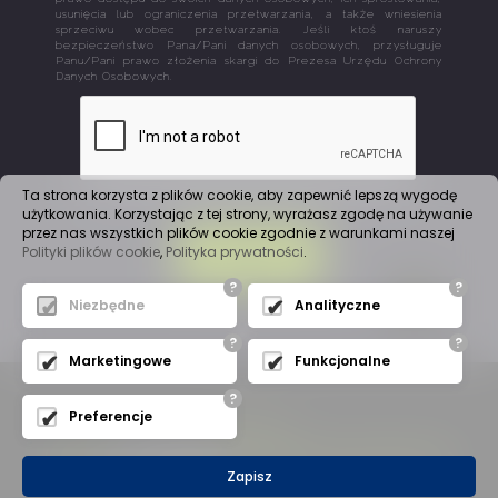
usunięcia lub ograniczenia przetwarzania, a także wniesienia
sprzeciwu wobec przetwarzania. Jeśli ktoś naruszy
bezpieczeństwo Pana/Pani danych osobowych, przysługuje
Panu/Pani prawo złożenia skargi do Prezesa Urzędu Ochrony
Danych Osobowych.
Ta strona korzysta z plików cookie, aby zapewnić lepszą wygodę
użytkowania. Korzystając z tej strony, wyrażasz zgodę na używanie
przez nas wszystkich plików cookie zgodnie z warunkami naszej
Polityki plików cookie
,
Polityka prywatności
.
WYŚLIJ
?
?
Niezbędne
Analityczne
?
?
Marketingowe
Funkcjonalne
?
Preferencje
Mapa witryny
(C) 2019
A
J
Automation
- Wszelkie Prawa Zastrzeżone
Zapisz