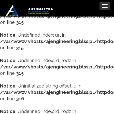
Tog
Notice
: Undefined index: tytul in
navi
/var/www/vhosts/ajengineering.blss.pl/httpd
on line
315
Notice
: Undefined index: url in
/var/www/vhosts/ajengineering.blss.pl/httpd
on line
315
Notice
: Undefined index: id_rodz in
/var/www/vhosts/ajengineering.blss.pl/httpd
on line
315
Notice
: Uninitialized string offset: 0 in
/var/www/vhosts/ajengineering.blss.pl/httpd
on line
316
Notice
: Undefined index: id_rodz in