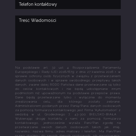
Na podstawie art. 32 ust 4 Rozporządzenia Parlamentu
Europejskiego i Rady (UE) 2016/679 z dnia 27 kwietnia 2016 r. w
sprawie ochrony osób fizycznych w związku z przetwarzaniem
danych osobowych i w sprawie swobodnego przepływu takich
danych, zwane dalej RODO Państwa dane przetwarzane są tylko
do celów kontaktowych i nie będą udostępniane innym
podmiotom niż upoważnionym na podstawie przepisów prawa.
Dane będą przetwarzane tylko i wyłącznie do momentu
zrealizowania celu, dla którego zostały zebrane.
Administratorem podanych przez Panią/Pana danych osobowych
za pomocą formularza kontaktowego jest Firma "AjAutomation" z
siedzibą w ul. Grodeckiego 7, 43-300 BIELSKO-BIAŁA .
Wybierając drogę kontaktu z nami za pomocą formularza
kontaktowego, jednocześnie wyraża Pani/Pan zgodę na
przetwarzanie swoich danych osobowych takich jak: imię,
nazwisko, nazwa firmy, adres mailowy i telefon. Ma Pan/Pani
prawo dostępu do swoich danych osobowych, ich sprostowania,