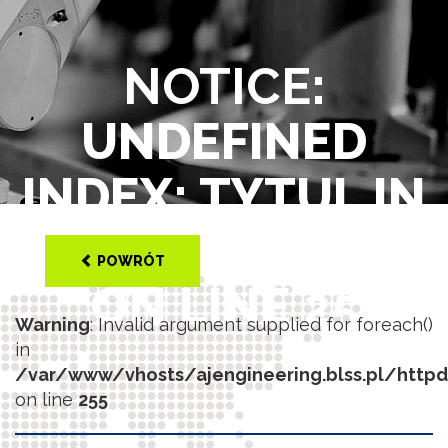
NOTICE
:
UNDEFINED
INDEX: TYTUL IN
/VAR/WWW/VHOS
POWRÓT
ON LINE
25
Warning
: Invalid argument supplied for foreach()
in
/var/www/vhosts/ajengineering.blss.pl/http
on line
255