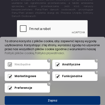
usunięcia lub ograniczenia przetwarzania, a także wniesienia
sprzeciwu wobec przetwarzania. Jeśli ktoś naruszy
bezpieczeństwo Pana/Pani danych osobowych, przysługuje
Panu/Pani prawo złożenia skargi do Prezesa Urzędu Ochrony
Danych Osobowych.
Ta strona korzysta z plików cookie, aby zapewnić lepszą wygodę
użytkowania. Korzystając z tej strony, wyrażasz zgodę na używanie
przez nas wszystkich plików cookie zgodnie z warunkami naszej
Polityki plików cookie
,
Polityka prywatności
.
WYŚLIJ
?
?
Niezbędne
Analityczne
?
?
Marketingowe
Funkcjonalne
?
Preferencje
Mapa witryny
(C) 2019
A
J
Automation
- Wszelkie Prawa Zastrzeżone
Zapisz