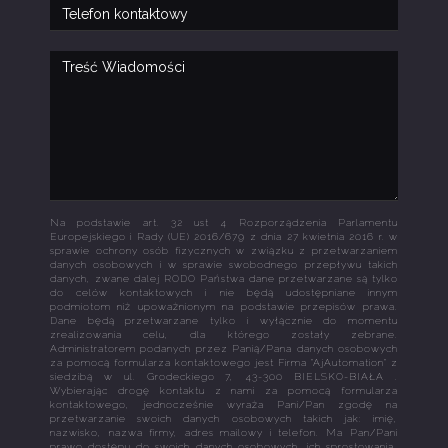
Na podstawie art. 32 ust 4 Rozporządzenia Parlamentu
Europejskiego i Rady (UE) 2016/679 z dnia 27 kwietnia 2016 r. w
sprawie ochrony osób fizycznych w związku z przetwarzaniem
danych osobowych i w sprawie swobodnego przepływu takich
danych, zwane dalej RODO Państwa dane przetwarzane są tylko
do celów kontaktowych i nie będą udostępniane innym
podmiotom niż upoważnionym na podstawie przepisów prawa.
Dane będą przetwarzane tylko i wyłącznie do momentu
zrealizowania celu, dla którego zostały zebrane.
Administratorem podanych przez Panią/Pana danych osobowych
za pomocą formularza kontaktowego jest Firma "AjAutomation" z
siedzibą w ul. Grodeckiego 7, 43-300 BIELSKO-BIAŁA .
Wybierając drogę kontaktu z nami za pomocą formularza
kontaktowego, jednocześnie wyraża Pani/Pan zgodę na
przetwarzanie swoich danych osobowych takich jak: imię,
nazwisko, nazwa firmy, adres mailowy i telefon. Ma Pan/Pani
prawo dostępu do swoich danych osobowych, ich sprostowania,