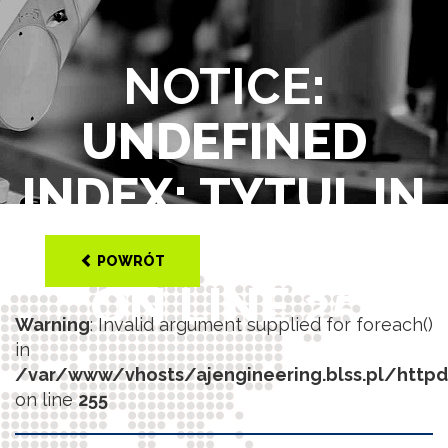
NOTICE
:
UNDEFINED
INDEX: TYTUL IN
/VAR/WWW/VHOS
POWRÓT
ON LINE
25
Warning
: Invalid argument supplied for foreach()
in
/var/www/vhosts/ajengineering.blss.pl/http
on line
255