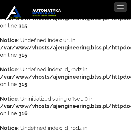
Tog
Notice
: Undefined index: tytul in
navi
/var/www/vhosts/ajengineering.blss.pl/httpd
on line
315
Notice
: Undefined index: url in
/var/www/vhosts/ajengineering.blss.pl/httpd
on line
315
Notice
: Undefined index: id_rodz in
/var/www/vhosts/ajengineering.blss.pl/httpd
on line
315
Notice
: Uninitialized string offset: 0 in
/var/www/vhosts/ajengineering.blss.pl/httpd
on line
316
Notice
: Undefined index: id_rodz in