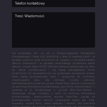
Na podstawie art. 32 ust 4 Rozporządzenia Parlamentu
Europejskiego i Rady (UE) 2016/679 z dnia 27 kwietnia 2016 r. w
sprawie ochrony osób fizycznych w związku z przetwarzaniem
danych osobowych i w sprawie swobodnego przepływu takich
danych, zwane dalej RODO Państwa dane przetwarzane są tylko
do celów kontaktowych i nie będą udostępniane innym
podmiotom niż upoważnionym na podstawie przepisów prawa.
Dane będą przetwarzane tylko i wyłącznie do momentu
zrealizowania celu, dla którego zostały zebrane.
Administratorem podanych przez Panią/Pana danych osobowych
za pomocą formularza kontaktowego jest Firma "AjAutomation" z
siedzibą w ul. Grodeckiego 7, 43-300 BIELSKO-BIAŁA .
Wybierając drogę kontaktu z nami za pomocą formularza
kontaktowego, jednocześnie wyraża Pani/Pan zgodę na
przetwarzanie swoich danych osobowych takich jak: imię,
nazwisko, nazwa firmy, adres mailowy i telefon. Ma Pan/Pani
prawo dostępu do swoich danych osobowych, ich sprostowania,