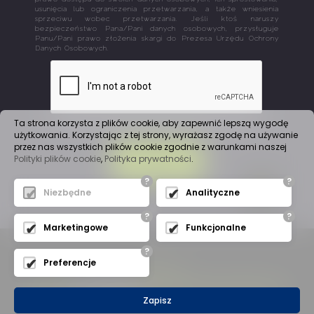
usunięcia lub ograniczenia przetwarzania, a także wniesienia
sprzeciwu wobec przetwarzania. Jeśli ktoś naruszy
bezpieczeństwo Pana/Pani danych osobowych, przysługuje
Panu/Pani prawo złożenia skargi do Prezesa Urzędu Ochrony
Danych Osobowych.
Ta strona korzysta z plików cookie, aby zapewnić lepszą wygodę
użytkowania. Korzystając z tej strony, wyrażasz zgodę na używanie
przez nas wszystkich plików cookie zgodnie z warunkami naszej
Polityki plików cookie
,
Polityka prywatności
.
WYŚLIJ
?
?
Niezbędne
Analityczne
?
?
Marketingowe
Funkcjonalne
?
Preferencje
Mapa witryny
(C) 2019
A
J
Automation
- Wszelkie Prawa Zastrzeżone
Zapisz