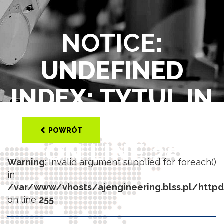
NOTICE
:
UNDEFINED
INDEX: TYTUL IN
/VAR/WWW/VHOS
POWRÓT
ON LINE
25
Warning
: Invalid argument supplied for foreach()
in
/var/www/vhosts/ajengineering.blss.pl/http
on line
255