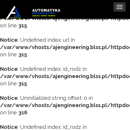
Tog
Notice
: Undefined index: tytul in
navi
/var/www/vhosts/ajengineering.blss.pl/httpd
on line
315
Notice
: Undefined index: url in
/var/www/vhosts/ajengineering.blss.pl/httpd
on line
315
Notice
: Undefined index: id_rodz in
/var/www/vhosts/ajengineering.blss.pl/httpd
on line
315
Notice
: Uninitialized string offset: 0 in
/var/www/vhosts/ajengineering.blss.pl/httpd
on line
316
Notice
: Undefined index: id_rodz in