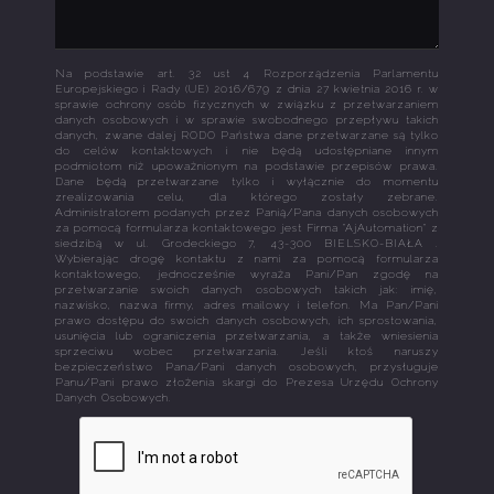
Na podstawie art. 32 ust 4 Rozporządzenia Parlamentu
Europejskiego i Rady (UE) 2016/679 z dnia 27 kwietnia 2016 r. w
sprawie ochrony osób fizycznych w związku z przetwarzaniem
danych osobowych i w sprawie swobodnego przepływu takich
danych, zwane dalej RODO Państwa dane przetwarzane są tylko
do celów kontaktowych i nie będą udostępniane innym
podmiotom niż upoważnionym na podstawie przepisów prawa.
Dane będą przetwarzane tylko i wyłącznie do momentu
zrealizowania celu, dla którego zostały zebrane.
Administratorem podanych przez Panią/Pana danych osobowych
za pomocą formularza kontaktowego jest Firma "AjAutomation" z
siedzibą w ul. Grodeckiego 7, 43-300 BIELSKO-BIAŁA .
Wybierając drogę kontaktu z nami za pomocą formularza
kontaktowego, jednocześnie wyraża Pani/Pan zgodę na
przetwarzanie swoich danych osobowych takich jak: imię,
nazwisko, nazwa firmy, adres mailowy i telefon. Ma Pan/Pani
prawo dostępu do swoich danych osobowych, ich sprostowania,
usunięcia lub ograniczenia przetwarzania, a także wniesienia
sprzeciwu wobec przetwarzania. Jeśli ktoś naruszy
bezpieczeństwo Pana/Pani danych osobowych, przysługuje
Panu/Pani prawo złożenia skargi do Prezesa Urzędu Ochrony
Danych Osobowych.